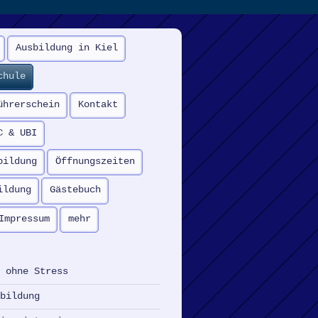
Ausbildung in Kiel
chule
ührerschein
Kontakt
C & UBI
bildung
Öffnungszeiten
ildung
Gästebuch
Impressum
mehr
r ohne Stress
sbildung