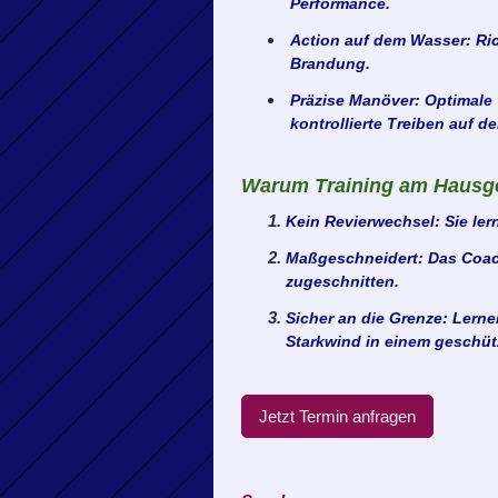
Performance.
Action auf dem Wasser:
Ric
Brandung.
Präzise Manöver:
Optimale 
kontrollierte Treiben auf d
Warum Training am Hausg
Kein Revierwechsel:
Sie ler
Maßgeschneidert:
Das Coach
zugeschnitten.
Sicher an die Grenze:
Lernen
Starkwind in einem geschü
Jetzt Termin anfragen