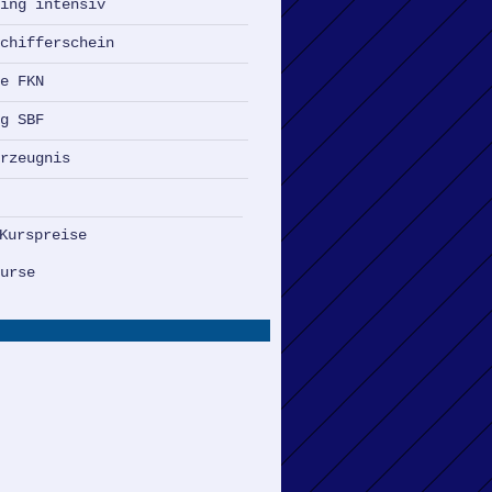
ning intensiv
schifferschein
le FKN
ng SBF
erzeugnis
Kurspreise
kurse