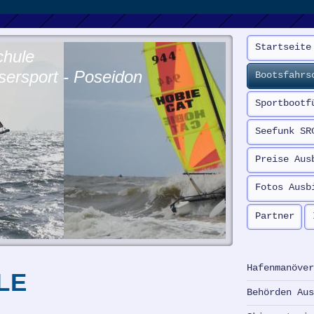
Startseite
chule
rsport - Poseidon
Bootsfahrs
Sportbootf
Seefunk SR
Preise Aus
Fotos Ausb
Partner
Hafenmanöve
LE
Behörden Au