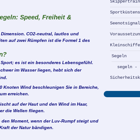
Skippertrai
Sportküsten
geln: Speed, Freiheit &
Seenotsigna
 Dimension. CO2-neutral, lautlos und
Voraussetzu
ten auf zwei Rümpfen ist die Formel 1 des
Kleinschiff
n?
Segeln
 Sport; es ist ein besonderes Lebensgefühl.
segeln - 
hwer im Wasser liegen, hebt sich der
ind.
Sicherheits
 Knoten Wind beschleunigen Sie in Bereiche,
um erreichen.
ischt auf der Haut und den Wind im Haar,
er die Wellen fliegen.
e den Moment, wenn der Luv-Rumpf steigt und
Kraft der Natur bändigen.