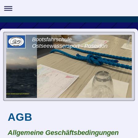
Bootsfahrschule
Ostseewassersport - Poseidon
AGB
Allgemeine G
eschäftsbedingungen